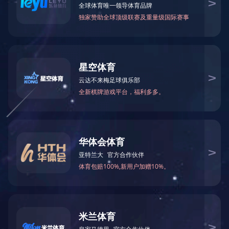
一、适用范围
LY系列工业级正弦波逆变器适用于车辆、船舶、太阳能、风
车、电动工具、曰光灯、农场、果园、计算机等无电地区。
二、逆变器功能
1.蓄电池充电功能（12V快速全自动充电）
2.逆变一键启动，全自动逆变，无需人工调整。
3.逆变时与电网自动切换
4.逆变电压过低，提前报警功能（电脑可提前将文件做保
存）
5.过热保护
6.过载保护
7.本机是一种带保护功能的逆变器，当电瓶接反，逆变过载
时，保护开关会自动断开。査明原因，调整正确后，即可使
用。
8.在选用逆变器时，请用0.6倍的运行方案计算：用电功
率/0.6=逆变器功率，例如用电设备使用功率为360W,则
P=360/0.6=600W，所以应选用600VA逆变器。
9.将红、黑线夹分别接蓄电池正极、负极、此时，电池指示