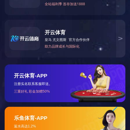
4-
45
15
5
3-
-5
3
-3
B
B
S
S
16
M
M
16
7*
J
5.7
2
J
7.5
2
4
80
57
6
94
7.70
0.
7
0
0.
7”
*1
4-
45
15
15
4-
-6
3
-3
B
B
S
S
M
16
16
M
J
7*
7*
J
10
7.2
2
0.
7.
11
3
5
57
9.62
57
0.
0
2
1
45
5
8
*1
*1
4-
-
15
26