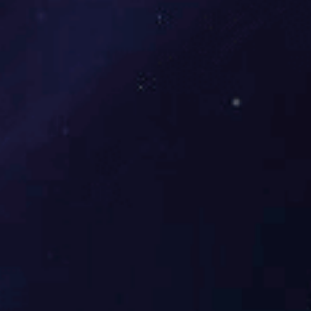
0-
4-
3
3
B
B
S
S
M
16
M
16
J
7*
J
7-5
23
17.
2
23
19.2
8
0.
12
57
0.
15
7*
9
32
6
6
5
4-
*1
45
21
1
80
-1
0
2-
5-
3
3
4
5
5
0
B
B
0
H
S
S
v
z
M
16
M
16
J
7*
J
27
20.
2
25
20.5
7W
9
0.
14
57
0.
16
9
21
7
2
3
21
4-
*2
45
0
1
10
-1
4-
6-